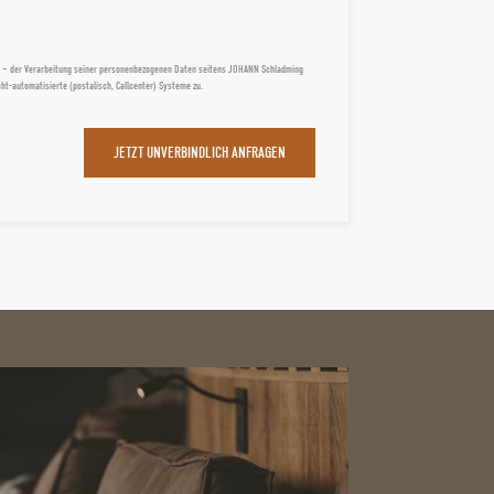
ist – der Verarbeitung seiner personenbezogenen Daten seitens JOHANN Schladming
ht-automatisierte (postalisch, Callcenter) Systeme zu.
JETZT UNVERBINDLICH ANFRAGEN