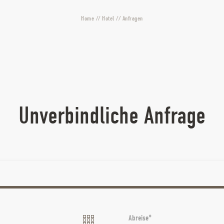
Home
//
Hotel
//
Anfragen
Unverbindliche Anfrage
Abreise