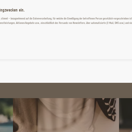
tingzwecken ein.
 stimmt – bezugnehmend auf die Datenverarbeitung, für welche die Einwilligung der betroffenen Person gesetzlich vorgeschrieben 
nstleistungen, Aktionen/Angebote usw., einschließlich des Versands von Newslettern, über automatisierte (E-Mail, SMS usw.) und nic