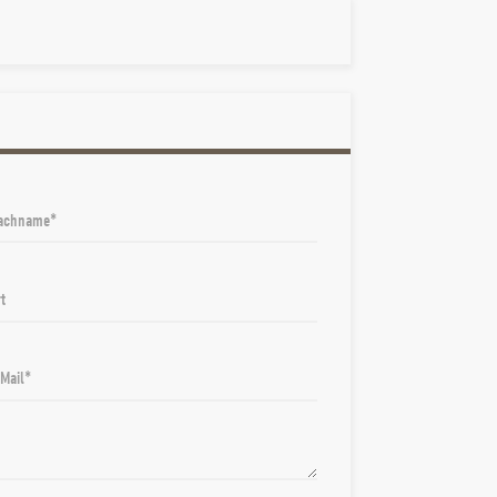
achname
t
-Mail