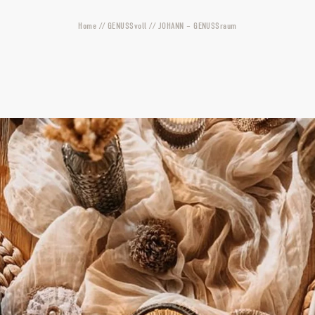
Home
//
GENUSSvoll
//
JOHANN – GENUSSraum