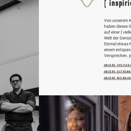
[
inspir
Von unserem 
haben dieses G
auf einer [ vie
Welt der Genüs
Einmal etwas N
einem entspann
Versprechen. jo
UNSERE SPEISEK
UNSERE GETRÄN
UNSERE WEINKAR