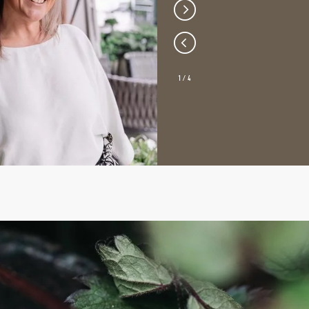
1
/
4