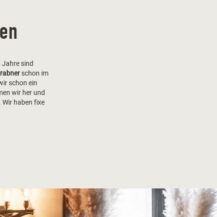
en
 Jahre sind
Grabner
schon im
wir schon ein
mmen wir her und
 Wir haben fixe