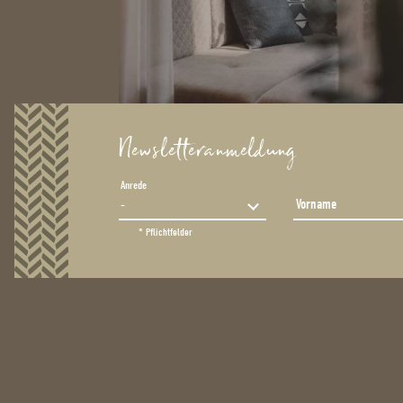
Newsletteranmeldung
Anrede
Vorname
* Pflichtfelder