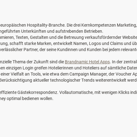
ropäischen Hospitality-Branche. Die drei Kernkompetenzen Marketing, S
engeführten Unterkünften und aufstrebenden Betrieben.
ieren, Texten, Gestalten und die Betreuung verkaufsfördernder Websit
erung, schafft starke Marken, entwickelt Namen, Logos und Claims und 
r, verlässlicher Partner, der seine Kundinnen und Kunden bei jedem relev
nzielle Thema der Zukunft sind die
Brandnamic Hotel Apps
. In der zentr
 einzigen Login greifen Hotelierinnen und Hoteliers auf sämtliche Daten 
von einer Vielfalt an Tools, wie etwa dem Campaign Manager, der Voucher 
 Berücksichtigung aktueller technologischer Trends weiterentwickelt wer
r effiziente Gästekorrespondenz. Vollautomatische, mit wenigen Klicks in
ney optimal bedienen wollen.