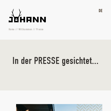
DE
Home
//
Willkommen
//
Presse
In der PRESSE gesichtet...