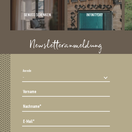
GENUSS SCHENKEN
INFINITYSKY
Newsletteranmeldung
Anrede
Vorname
Nachname
E-Mail