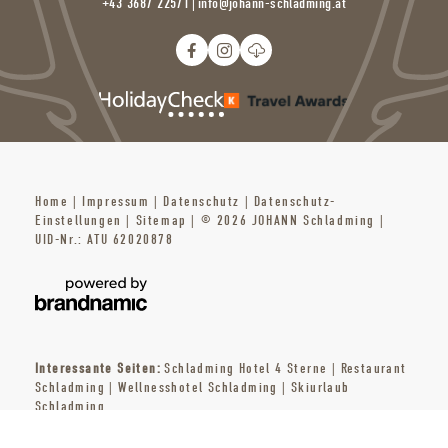
+43 3687 22571
|
info@
johann-schladming.
at
Home
|
Impressum
|
Datenschutz
|
Datenschutz-
Einstellungen
|
Sitemap
|
© 2026 JOHANN Schladming
|
UID-Nr.: ATU 62020878
Interessante Seiten:
Schladming Hotel 4 Sterne
|
Restaurant
Schladming
|
Wellnesshotel Schladming
|
Skiurlaub
Schladming
ANFRAGEN
BUCHEN