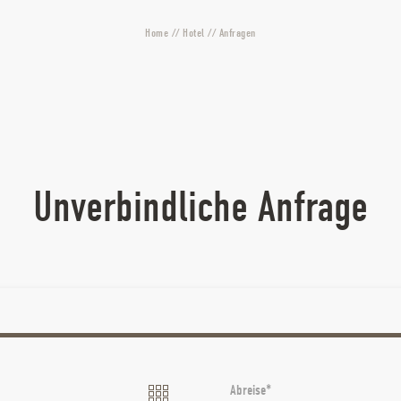
Home
//
Hotel
//
Anfragen
Unverbindliche Anfrage
Abreise