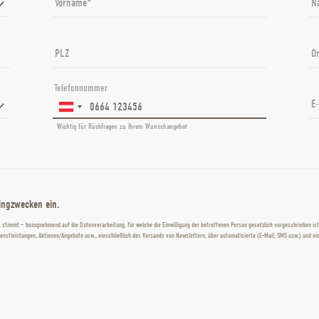
Vorname
N
PLZ
Or
Telefonnummer
E
Wichtig für Rückfragen zu Ihrem Wunschangebot
tingzwecken ein.
 stimmt – bezugnehmend auf die Datenverarbeitung, für welche die Einwilligung der betroffenen Person gesetzlich vorgeschrieben 
nstleistungen, Aktionen/Angebote usw., einschließlich des Versands von Newslettern, über automatisierte (E-Mail, SMS usw.) und nic