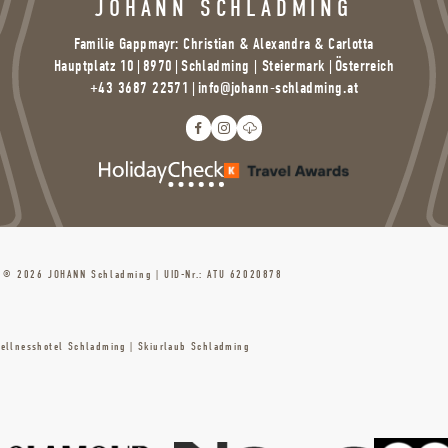
JOHANN SCHLADMING
Familie Gappmayr: Christian & Alexandra & Carlotta
Hauptplatz 10
|
8970
|
Schladming | Steiermark |
Österreich
+43 3687 22571
|
info@
johann-schladming.
at
© 2026 JOHANN Schladming
|
UID-Nr.: ATU 62020878
ellnesshotel Schladming
|
Skiurlaub Schladming