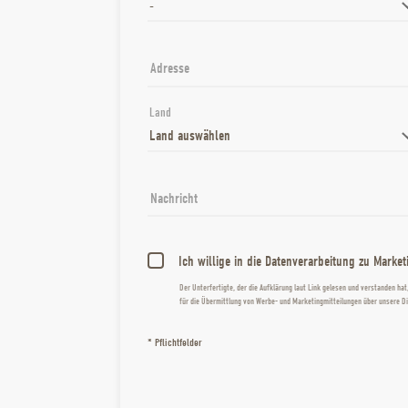
Adresse
Land
Nachricht
Ich willige in die Datenverarbeitung zu Marke
Der Unterfertigte, der die
Aufklärung laut Link
gelesen und verstanden hat,
für die Übermittlung von Werbe- und Marketingmitteilungen über unsere Die
* Pflichtfelder