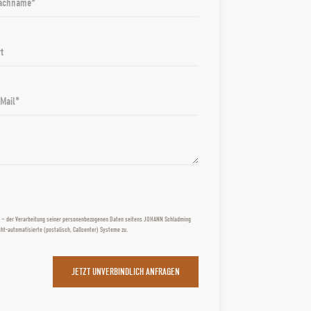
achname
t
-Mail
ist – der Verarbeitung seiner personenbezogenen Daten seitens JOHANN Schladming
ht-automatisierte (postalisch, Callcenter) Systeme zu.
JETZT UNVERBINDLICH ANFRAGEN