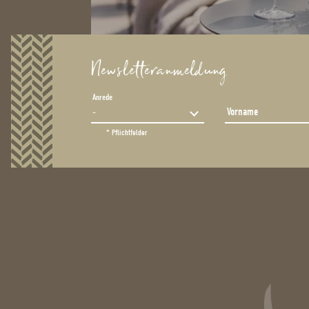
Newsletteranmeldung
Anrede
Vorname
* Pflichtfelder