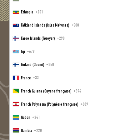
Ethiopia
+251
Falkland Islands (Islas Malvinas)
+500
Faroe Islands (Føroyar)
+298
Fiji
+679
Finland (Suomi)
+358
France
+33
JOHANN SCHLADMING
French Guiana (Guyane française)
+594
Familie Gappmayr: Christian & Alexandra & Carlotta
French Polynesia (Polynésie française)
+689
Hauptplatz 10
|
8970
|
Schladming | Steiermark |
Österreich
+43 3687 22571
|
info@
johann-schladming.
at
Gabon
+241
Gambia
+220