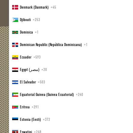
Denmark (Danmark)
+45
Newsletteranmeldung
Djibouti
+253
Dominica
+1
Anrede
Dominican Republic (República Dominicana)
+1
Ecuador
+593
Vorname
Egypt (‫مصر‬‎)
+20
Nachname
El Salvador
+503
E-Mail
Equatorial Guinea (Guinea Ecuatorial)
+240
Eritrea
+291
Einwilligung Marketing
* Pflichtfelder
Estonia (Eesti)
+372
JETZT ANMELDEN
Eswatini
+268