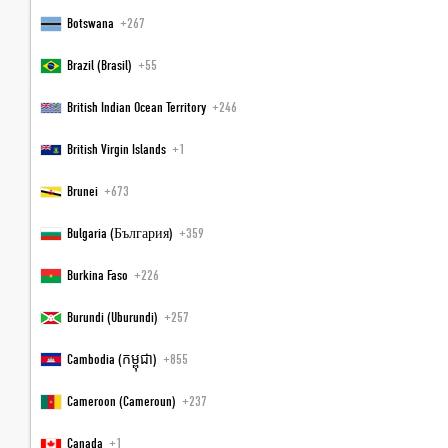
Botswana
+267
Zusätzliches Zimmer hinzufügen
Brazil (Brasil)
+55
British Indian Ocean Territory
+246
PERSÖNLICHE ANGABEN
British Virgin Islands
+1
Anrede
Brunei
+673
Bulgaria (България)
+359
Vorname
Burkina Faso
+226
Burundi (Uburundi)
+257
Nachname
Cambodia (កម្ពុជា)
+855
Adresse
Cameroon (Cameroun)
+237
Canada
+1