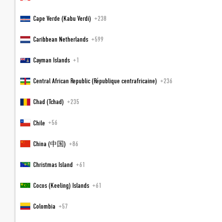
PLZ
Cape Verde (Kabu Verdi)
+238
Caribbean Netherlands
+599
Ort
Cayman Islands
+1
Land
Central African Republic (République centrafricaine)
+236
Chad (Tchad)
+235
Telefonnummer
Chile
+56
Wichtig für Rückfragen zu Ihrem Wunschangebot
China (中国)
+86
E-Mail
Christmas Island
+61
Cocos (Keeling) Islands
+61
Nachricht
Colombia
+57
Ich willige in die Datenverarbeitung zu Marketingzwecken