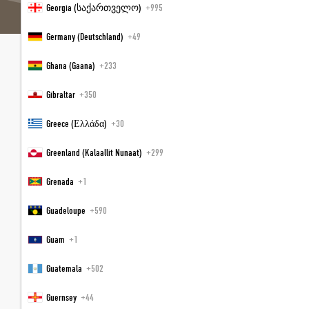
Georgia (საქართველო)
+995
Germany (Deutschland)
+49
Ghana (Gaana)
+233
Home
|
Impressum
|
Datenschutz
|
Datenschutz-
Einstellungen
|
Sitemap
|
© 2026 JOHANN Schladming
|
Gibraltar
+350
UID-Nr.: ATU 62020878
Greece (Ελλάδα)
+30
Greenland (Kalaallit Nunaat)
+299
Grenada
+1
Interessante Seiten:
Schladming Hotel 4 Sterne
|
Restaurant
Schladming
|
Wellnesshotel Schladming
|
Skiurlaub
Guadeloupe
+590
Schladming
Guam
+1
PARTNER
PRESSE
Guatemala
+502
Guernsey
+44