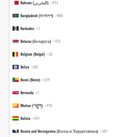
Bahrain (‫البحرين‬‎)
+973
Bangladesh (বাংলাদেশ)
+880
Barbados
+1
ZWEIKLANG
Belarus (Беларусь)
+375
27 m²
2
Personen
Belgium (België)
+32
Für alle, die ein bisschen mehr Platz zum Entspannen möchten. Zu
zweit im Urlaub im ZWEIklang. Mit geschlossenem Bad.
Belize
+501
Verpflegung
Benin (Bénin)
+229
Bermuda
+1
Erwachsene
Kinder
Bhutan (འབྲུག)
+975
Bolivia
+591
Zimmeralternative hinzufügen
Bosnia and Herzegovina (Босна и Херцеговина)
+387