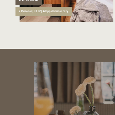
2
Personen
|
18 m²
|
#doppelzimmer cozy