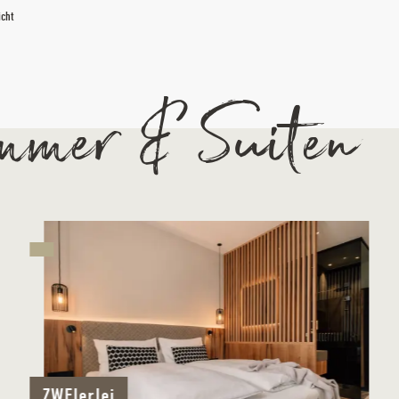
icht
mmer & Suiten
ZWEIerlei