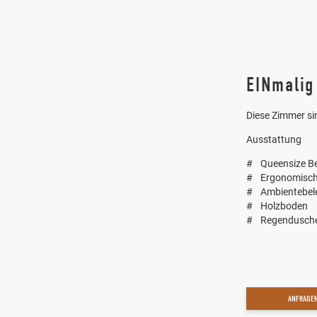
EINmali
Diese Zimmer si
Ausstattung
Queensize B
Ergonomisch
Ambientebel
Holzboden
Regendusch
ANFRAGE