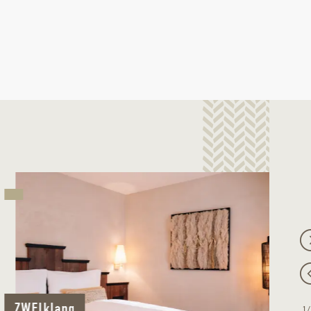
ZWEIklang
1