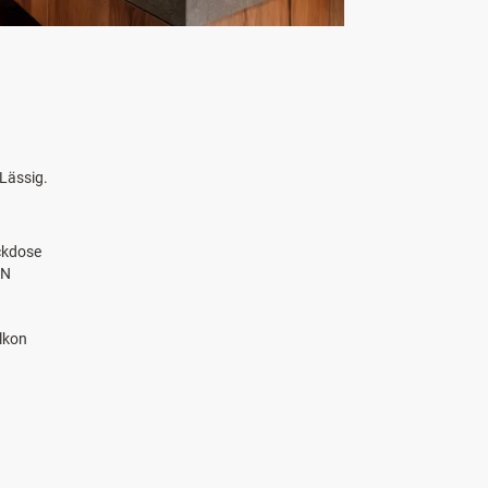
 Lässig.
ckdose
AN
lkon