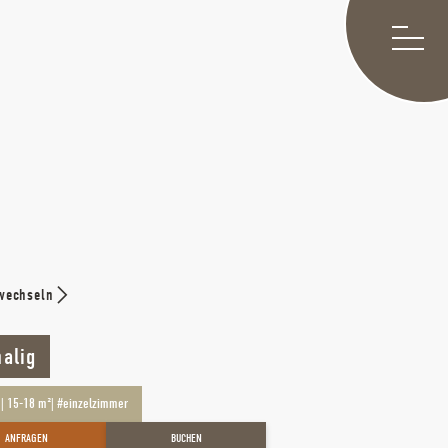
wechseln
alig
n
|
15-18 m²
|
#einzelzimmer
ANFRAGEN
BUCHEN