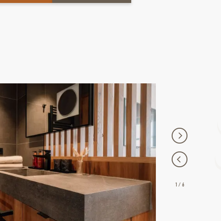
1
/
6