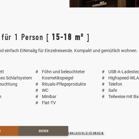
g
für 1 Person
[
15-18 m²
]
nd einfach EINmalig für Einzelreisende. Kompakt und gemütlich wohnen.
ett
Föhn und beleuchteter
USB-A-Ladeste
es Schlafsystem
Kosmetikspiegel
Highspeed-WL
euchtung
Rituals-Pflegeprodukte
Telefon
WC
Safe
e
Minibar
Teilweise mit Ba
Flat-TV
N
BUCHEN
INKLUSIVLEISTUNGEN