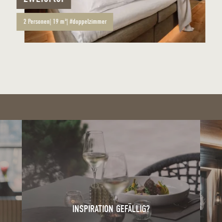
2
Personen
|
19 m²
|
#doppelzimmer
INSPIRATION GEFÄLLIG?