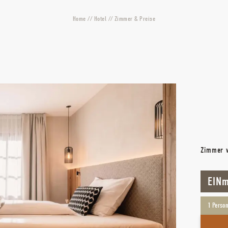
Home
//
Hotel
//
Zimmer & Preise
Zimmer 
EINm
1
Perso