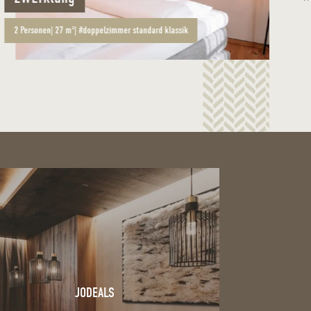
2
Personen
|
27 m²
|
#doppelzimmer standard klassik
2
JODEALS